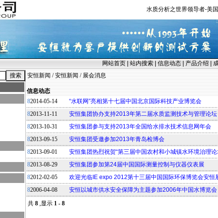
水质分析之世界领导者-美国
网站首页
|
站内搜索
|
信息动态
|
产品介绍
|
安恒新闻
/
安恒新闻
/
展会消息
信息动态
8
2014-05-14
“水联网”亮相第十七届中国北京国际科技产业博览会
8
2013-11-11
安恒集团协办支持2013年第二届水质监测技术与管理论坛
8
2013-10-31
安恒集团参与支持2013年全国给水排水技术信息网年会
8
2013-09-15
安恒集团受邀参加2013年青岛检博会
8
2013-09-01
安恒集团热烈祝贺“第三届中国农村和小城镇水环境治理论
8
2013-08-29
安恒集团参加第24届中国国际测量控制与仪器仪表展
8
2012-02-05
欢迎光临IE expo 2012第十三届中国国际环保博览会安恒
8
2006-04-08
安恒以城市供水安全保障为主题参加2006年中国水博览会
共
8
,显示
1 - 8