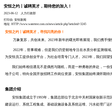
安恒之约丨诚聘英才，期待您的加入！
2023-06-12 人力行政部
打印自:
安恒新闻
地址:
HTTP://www.watertest.com.cn/news/article.php?articleid=3245
安恒之约丨诚聘英才，寻找闪亮的你！
万象复苏，共创未来。2023年新年的曙光即将展现，我们携手憧
2022年，世事艰难，但是我们仍坚韧地专注在水质分析监测领域
为安恒员工提供创业平台，为社会培育专门人才。2023年，
我们回望
我们始终相信遇见不是偶然与随机，而是一种勇敢的奔赴，一份坚
地子公司，特向全国开放招聘工作岗位资源，安恒集团始终满怀期待
集团介绍
安恒集团成立于
1993年，集团总部位于北京中关村国家创新示
建设运行、系统工程集成、基础设施设备及系统运维、污水处理厂运