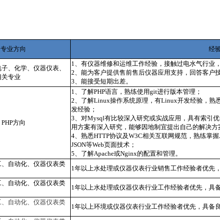
专业方向
经
1、有仪器维修和运维工作经验，接触过电水气行业
电子、化学、仪器仪表、
2、能为客户提供售前售后仪器应用支持，回答客户
相关专业
3、能接受短期出差。
1、了解PHP语言，熟练使用git进行版本管理；
2、了解Linux操作系统原理，有Linux开发经验，熟悉lin
发经验；
3、对Mysql有比较深入研究或实战应用，具有索
PHP方向
用方案有深入研究，能够因地制宜提出自己的解决方
4、熟悉HTTP协议及W3C相关互联网规范，熟练掌握JQuer
JSON等Web页面技术；
5、了解Apache或Nginx的配置和管理。
工、自动化、仪器仪表类
1年以上水处理或仪器仪表行业销售工作经验者优先
工、自动化、仪器仪表类
1年以上水处理或仪器仪表行业工作经验者优先，具
工、自动化、仪器仪表类
1年以上环境或仪器仪表行业工作经验者优先，具备