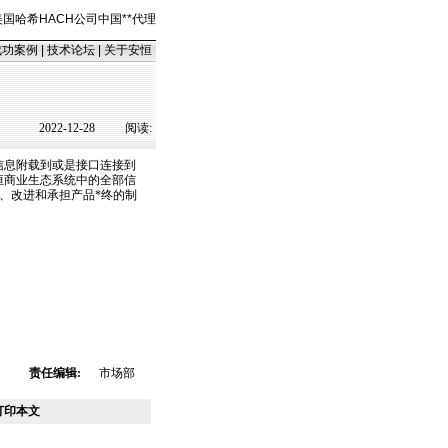
美国哈希HACH公司中国
*
*
代理
成功案例
|
技术论坛
|
关于安恒
2022-12-28
阅读:
信息附载到或是接口连接到
恒商业生态系统中的全部信
护、改进和承担产品
*
终的制
责任编辑:
市场部
打印本文