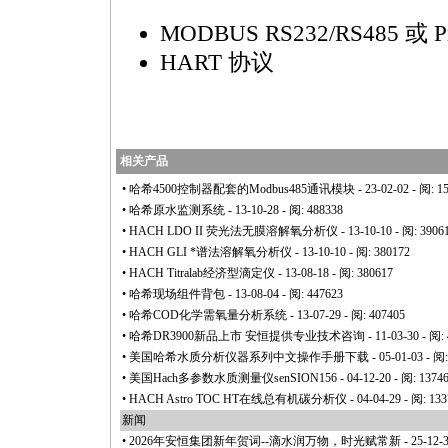
MODBUS RS232/RS485 或 Pr
HART 协议
相关产品
•
哈希4500控制器配套的Modbus485通讯模块
- 23-02-02 - 阅: 1
•
哈希原水监测系统
- 13-10-28 - 阅: 488338
•
HACH LDO II 荧光法无膜溶解氧分析仪
- 13-10-10 - 阅: 3906
•
HACH GLI
*
谱法溶解氧分析仪
- 13-10-10 - 阅: 380172
•
HACH Titralab经济型滴定仪
- 13-08-18 - 阅: 380617
•
哈希现场组件背包
- 13-08-04 - 阅: 447623
•
哈希COD化学需氧量分析系统
- 13-07-29 - 阅: 407405
•
哈希DR3900新品上市 安恒提供专业技术咨询
- 11-03-30 - 阅:
•
美国哈希水质分析仪器系列中文操作手册下载
- 05-01-03 - 阅
•
美国Hach多参数水质测量仪senSION156
- 04-12-20 - 阅: 1374
•
HACH Astro TOC HT在线总有机碳分析仪
- 04-04-29 - 阅: 13
新闻
•
2026年安恒集团新年贺词--滴水润万物，时光赋常新
- 25-12-