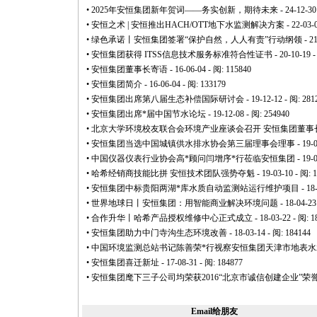
•
2025年安恒集团新年贺词——务实创新，期待未来
- 24-12-30
•
安恒之术 | 安恒推出HACH/OTT地下水监测解决方案
- 22-03-
•
绿色承诺丨安恒集团签署“保护自然，人人有责”行动纲领
- 2
•
安恒集团获得 ITSS信息技术服务标准符合性证书
- 20-10-19 
•
安恒集团董事长寄语
- 16-06-04 - 阅: 115840
•
安恒集团简介
- 16-06-04 - 阅: 133179
•
安恒集团出席第八届生态补偿国际研讨会
- 19-12-12 - 阅: 281
•
安恒集团出席
*
届中国节水论坛
- 19-12-08 - 阅: 254940
•
北京大学环境校友联合会环境产业座谈会召开 安恒集团董事
•
安恒集团当选中国城镇供水排水协会第三届理事会理事
- 19-
•
中国仪器仪表行业协会高
*
顾问闫增序
*
行莅临安恒集团
- 19-
•
哈希经销商技能比拼 安恒技术团队强势夺魁
- 19-03-10 - 阅: 
•
安恒集团中标贵阳两湖
*
库水质自动监测站运行维护项目
- 18
•
世界地球日丨安恒集团：用智能商业解决环境问题
- 18-04-23
•
合作升华丨哈希产品授权维修中心正式成立
- 18-03-22 - 阅: 
•
安恒集团助力中门寺沟生态环境改善
- 18-03-14 - 阅: 184144
•
中国环境监测总站书记陈善荣
*
行视察安恒集团天津市地表水
•
安恒集团喜迁新址
- 17-08-31 - 阅: 184877
•
安恒集团麾下三子公司均荣获2016“北京市诚信创建企业”荣
Email给朋友