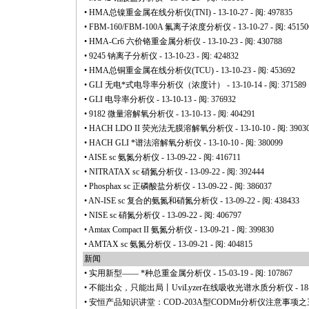
•
HMA总镍重金属在线分析仪(TNI)
- 13-10-27 - 阅: 497835
•
FBM-160/FBM-100A 氟离子浓度分析仪
- 13-10-27 - 阅: 45150
•
HMA-Cr6 六价铬重金属分析仪
- 13-10-23 - 阅: 430788
•
9245 钠离子分析仪
- 13-10-23 - 阅: 424832
•
HMA总铜重金属在线分析仪(TCU)
- 13-10-23 - 阅: 453692
•
GLI 无电
*
式电导率分析仪（浓度计）
- 13-10-14 - 阅: 371589
•
GLI 电导率分析仪
- 13-10-13 - 阅: 376932
•
9182 微量溶解氧分析仪
- 13-10-13 - 阅: 404291
•
HACH LDO II 荧光法无膜溶解氧分析仪
- 13-10-10 - 阅: 3903
•
HACH GLI
*
谱法溶解氧分析仪
- 13-10-10 - 阅: 380099
•
AISE sc 氨氮分析仪
- 13-09-22 - 阅: 416711
•
NITRATAX sc 硝氮分析仪
- 13-09-22 - 阅: 392444
•
Phosphax sc 正磷酸盐分析仪
- 13-09-22 - 阅: 386037
•
AN-ISE sc 复合的氨氮和硝氮分析仪
- 13-09-22 - 阅: 438433
•
NISE sc 硝氮分析仪
- 13-09-22 - 阅: 406797
•
Amtax Compact II 氨氮分析仪
- 13-09-21 - 阅: 399830
•
AMTAX sc 氨氮分析仪
- 13-09-21 - 阅: 404815
新闻
•
实用新型——
*
种总重金属分析仪
- 15-03-19 - 阅: 107867
•
不能出众，只能出局丨UviLyzer在线吸收光谱水质分析仪
- 18
•
安恒产品知识讲堂：COD-203A型CODMn分析仪注意事项之