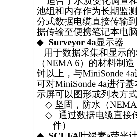
适合于水质变化调查
池组和内存作为长期监
分式数据电缆直接传输
据传输至便携笔记本电
◆
Surveyor 4a
显示器
用于数据采集和显示的
（
NEMA 6
）的材料制造
钟以上，与
MiniSonde 4a
可对
MiniSonde 4a
进行基
示屏可以图形或列表方
◇
坚固，防水（
NEMA
◇
通过数据电缆直接
件）
◆
SCUFA
叶绿素
a
荧光