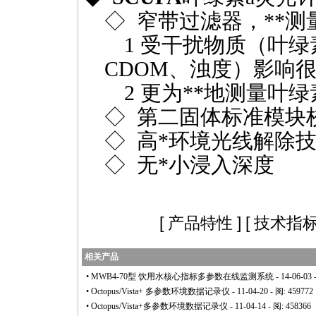
◇
窄带过滤器，
**
测
1 受干扰物质（叶绿
CDOM、浊度）影响
2 更为
**
地测量叶绿
◇
第二固体标准模块
◇
高
*
环境光线解除
◇
无
*
小浸入深度
[
产品特性
] [
技术指
相关产品
•
MWB4-70型 饮用水核心指标多参数在线监测系统
- 14-06-03 
•
Octopus/Vista+ 多参数环境数据记录仪
- 11-04-20 - 阅: 459772
•
Octopus/Vista+多参数环境数据记录仪
- 11-04-14 - 阅: 458366