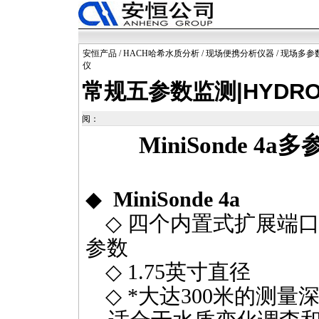
安恒产品
/
HACH哈希水质分析
/
现场便携分析仪器
/
现场多参
仪
常规五参数监测|HYDR
阅：
MiniSonde 4a
多
◆
MiniSonde 4a
◇
四个内置式扩展端
参数
◇
1.75
英寸直径
◇
*
大达
300
米的测量