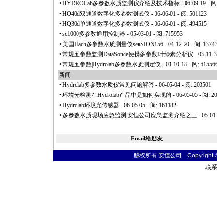
•
HYDROLab多参数水质监测仪介绍及技术指标
- 06-09-19 - 阅
•
HQ40d双通道数字化多参数测试仪
- 06-06-01 - 阅: 501123
•
HQ30d单通道数字化多参数测试仪
- 06-06-01 - 阅: 494515
•
sc1000多参数通用控制器
- 05-03-01 - 阅: 715953
•
美国Hach多参数水质测量仪senSION156
- 04-12-20 - 阅: 1374
•
常规五参数监测DataSonde便携多参数|叶绿素分析仪
- 03-11-3
•
常规五参数|Hydrolab多参数水质测定仪
- 03-10-18 - 阅: 61556
新闻
•
Hydrolab多参数水质仪常见问题解答
- 06-05-04 - 阅: 203501
•
环境光检测在Hydrolab产品中是如何实现的
- 06-05-05 - 阅: 2
•
Hydrolab环境光传感器
- 06-05-05 - 阅: 161182
•
多参数水质现场应急监测|安恒公司应急监测介绍之三
- 05-01
Email给朋友
版权所有 安恒公司 Copyright © 20
联系电