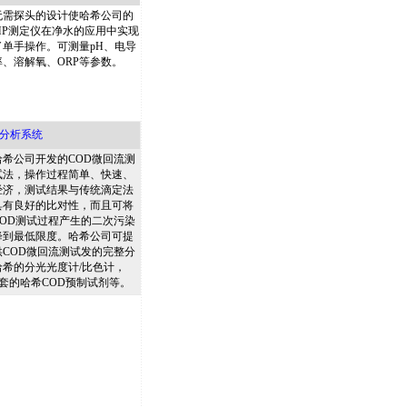
无需探头的设计使哈希公司的
MP测定仪在净水的应用中实现
了单手操作。可测量pH、电导
率、溶解氧、ORP等参数。
量分析系统
哈希公司开发的COD微回流测
试法，操作过程简单、快速、
经济，测试结果与传统滴定法
具有良好的比对性，而且可将
COD测试过程产生的二次污染
降到最低限度。哈希公司可提
供COD微回流测试发的完整分
希的分光光度计/比色计，
配套的哈希COD预制试剂等。