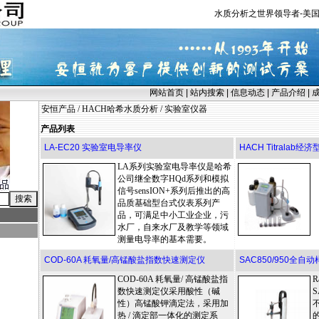
水质分析之世界领导者-美国
网站首页
|
站内搜索
|
信息动态
|
产品介绍
|
安恒产品
/
HACH哈希水质分析
/
实验室仪器
产品列表
LA-EC20 实验室电导率仪
HACH Titralab经
LA系列实验室电导率仪是哈希
公司继全数字HQd系列和模拟
信号sensION+系列后推出的高
品质基础型台式仪表系列产
品，可满足中小工业企业，污
水厂，自来水厂及教学等领域
测量电导率的基本需要。
COD-60A 耗氧量/高锰酸盐指数快速测定仪
SAC850/950全
COD-60A 耗氧量/ 高锰酸盐指
R
数快速测定仪采用酸性（碱
S
性）高锰酸钾滴定法，采用加
热 / 滴定部一体化的测定系