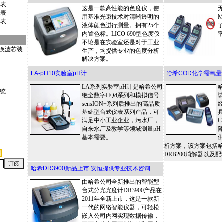
仪表
这是一款高性能的色度仪，使
仪表
用基准光束技术对清晰透明的
仪表
液体颜色进行测量。拥有25个
内置色标。LICO 690型色度仪
不论是在实验室还是对于工业
用的交换滤芯装
生产，均提供专业的色度分析
解决方案。
LA-pH10实验室pH计
哈希COD化学需氧
LA系列实验室pH计是哈希公司
统
继全数字HQd系列和模拟信号
sensION+系列后推出的高品质
基础型台式仪表系列产品，可
满足中小工业企业，污水厂，
自来水厂及教学等领域测量pH
基本需要。
析方案，该方案包括哈
DRB200消解器以及
哈希DR3900新品上市 安恒提供专业技术咨询
由哈希公司全新推出的智能型
台式分光光度计DR3900产品在
2011年全新上市，这是一款新
一代的网络智能仪器，可轻松
嵌入公司内网实现数据传输，