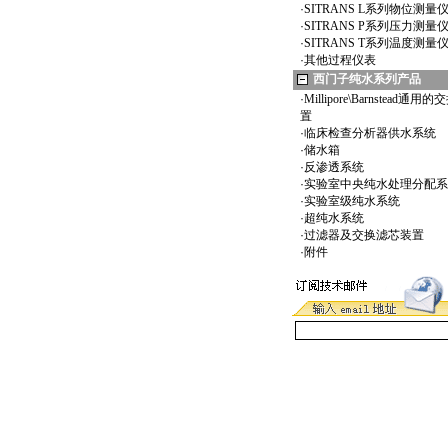
·
SITRANS L系列物位测量
·
SITRANS P系列压力测量
·
SITRANS T系列温度测量
·
其他过程仪表
西门子纯水系列产品
·
Millipore\Barnstead通
置
·
临床检查分析器供水系统
·
储水箱
·
反渗透系统
·
实验室中央纯水处理分配系
·
实验室级纯水系统
·
超纯水系统
·
过滤器及交换滤芯装置
·
附件