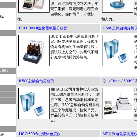
统。通过独有的控制方法，实
现了消解、滴定测定过程完全
自动化。操作简单，方便快
统
捷。
和人力。
BOD Trak II生化需氧量分析仪
IL500总氮自动分析
BOD Trak II生化需氧量分析仪
采用压差法测量原理，模拟生
物界有机物的生物降解过程，
测试瓶上方空气中的氧气不断
补充水中消耗的溶解氧。
IMS
IL500总磷自动分析仪
QuikChem 850
由HACH公司开发并投入市场
H
的IL500总磷自动分析仪，可进
生
行正磷、总磷自动消解和测定
Q
过程。IL500总磷自动分析系统
由三个单元组成：控制单元、
样品转换单元、消解和分析单
元。
LICO 690专业液体色度仪
MP系列电化学测定
仪表