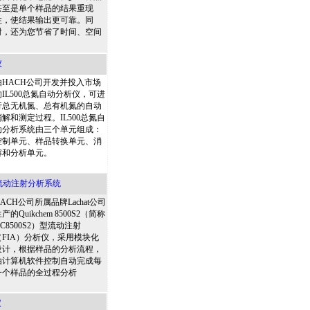
甚至是单个样品的结果重现
性，使结果输出更可靠。同
时，还为您节省了时间、空间
仪
由HACH公司开发并投入市场
的IL500总氮自动分析仪，可进
行总无机氮、总有机氮的自动
消解和测定过程。IL500总氮自
动分析系统由三个单元组成：
控制单元、样品转换单元、消
解和分析单元。
0S2流动注射分析系统
ACH公司所属品牌Lachat公司
产的Quikchem 8500S2（简称
C8500S2）型流动注射
（FIA）分析仪，采用模块化
设计，根据样品的分析流程，
由计算机软件控制自动完成每
一个样品的全过程分析
仪