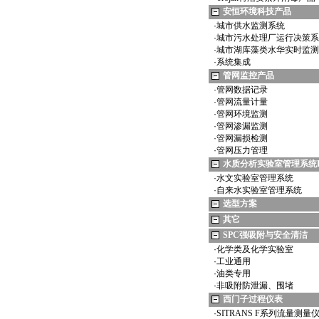
安恒环境科技产品
·
城市供水监测系统
·
城市污水处理厂运行决策系
·
城市湖库藻类水华实时监测
·
系统集成
管网监控产品
·
管网数据记录
·
管网流量计量
·
管网环境监测
·
管网渗漏监测
·
管网漏损检测
·
管网压力管理
水质分析实验室管理系统L
·
水文实验室管理系统
·
自来水实验室管理系统
选型方案
其它
SPC强吸附与安全清洁
·
化学类及化学实验室
·
工业通用
·
油类专用
·
非吸附防泄漏、围堵
西门子过程仪表
·
SITRANS F系列流量测量