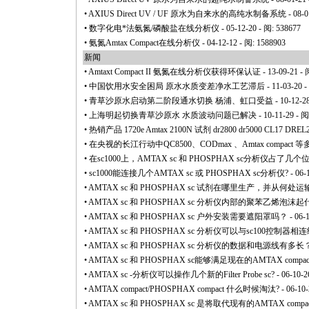
•
AXIUS Direct UV / UF 原水为自来水的高纯水制备系统
- 08-0
•
数字化电
*
法氨氮/磷酸盐在线分析仪
- 05-12-20 - 阅: 538677
•
氨氮Amtax Compact在线分析仪
- 04-12-12 - 阅: 1588903
新闻
•
Amtaxt Compact II 氨氮在线分析仪获得环保认证
- 13-09-21 - 
•
中国饮用水安全困局 原水水质变差净水工艺滞后
- 11-03-20 
•
青草沙原水启动第二阶段通水切换 杨浦、虹口受益
- 10-12-2
•
上海明起切换青草沙原水 水质波动问题已解决
- 10-11-29 - 阅
•
热销产品 1720e Amtax 2100N 试剂 dr2800 dr5000 CL17 DREL2
•
在央视的长江行动中QC8500、CODmax 、Amtax compa
•
在sc1000上，AMTAX sc 和 PHOSPHAX sc分析仪
•
sc1000能连接几个AMTAX sc 或 PHOSPHAX sc分析仪?
- 06-
•
AMTAX sc 和 PHOSPHAX sc 试剂在哪里生产，并从何处运
•
AMTAX sc 和 PHOSPHAX sc 分析仪内部的聚苯乙烯
•
AMTAX sc 和 PHOSPHAX sc 户外安装需要遮阳罩吗？
- 06-
•
AMTAX sc 和 PHOSPHAX sc 分析仪可以与sc100控制
•
AMTAX sc 和 PHOSPHAX sc 分析仪的数据和电源线有多长
•
AMTAX sc 和 PHOSPHAX sc能够满足现在的AMTAX compac
•
AMTAX sc -分析仪可以操作几个新的Filter Probe sc?
- 06-10-2
•
AMTAX compact/PHOSPHAX compact 什么时候淘汰?
- 06-10-
•
AMTAX sc 和 PHOSPHAX sc 是将取代现有的AMTAX compact