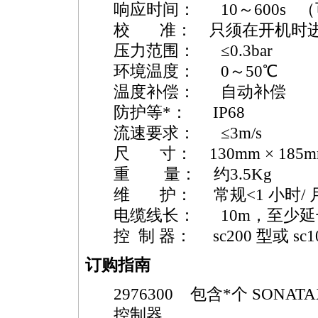
响应时间： 10～600s 
校 准： 只须在开机时
压力范围： ≤0.3bar
环境温度： 0～50℃
温度补偿： 自动补偿
防护等
*
： IP68
流速要求： ≤3m/s
尺 寸： 130mm × 185m
重 量： 约3.5Kg
维 护： 常规<1 小时/ 
电缆线长： 10m，至少延长
控 制 器： sc200 型或 sc1
订购指南
2976300 包含
*
个
SONATA
控制器