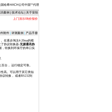
美国哈希HACH公司中国
*
*
代理
成功案例
|
技术论坛
|
关于安恒
上门演示/询价报价
件附件
|
评测案例
|
产品手册
在逐步淘汰4-20ma的模
了协议转换器-
无源通讯协
据，转换到环保厅的串口实
.
上百台， 运行稳定可靠。
靠性高。可以用于其它类似
协议转换， 或者RS232到