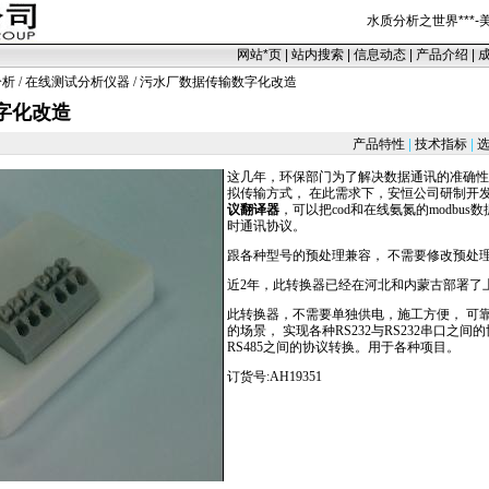
水质分析之世界
***
-
网站
*
页
|
站内搜索
|
信息动态
|
产品介绍
|
分析
/
在线测试分析仪器
/ 污水厂数据传输数字化改造
字化改造
产品特性
|
技术指标
|
选
这几年，环保部门为了解决数据通讯的准确性， 
拟传输方式， 在此需求下，安恒公司研制开发
议翻译器
，可以把
cod
和在线氨氮的
modbus
数
时通讯协议。
跟各种型号的预处理兼容， 不需要修改预处理
近2年，此转换器已经在河北和内蒙古部署了
此转换器，不需要单独供电，施工方便， 可
的场景， 实现各种RS232与RS232串口之间的
RS485之间的协议转换。用于各种项目。
订货号:AH19351