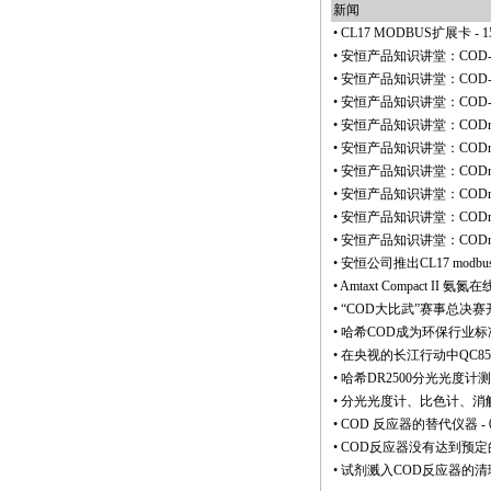
新闻
•
CL17 MODBUS扩展卡
- 1
•
安恒产品知识讲堂：COD-
•
安恒产品知识讲堂：COD-
•
安恒产品知识讲堂：COD-
•
安恒产品知识讲堂：CODma
•
安恒产品知识讲堂：CODma
•
安恒产品知识讲堂：CODma
•
安恒产品知识讲堂：CODm
•
安恒产品知识讲堂：CODm
•
安恒产品知识讲堂：CODm
•
安恒公司推出CL17 modb
•
Amtaxt Compact II
•
“COD大比武”赛事总决赛
•
哈希COD成为环保行业标
•
在央视的长江行动中QC8500
•
哈希DR2500分光光度计
•
分光光度计、比色计、消
•
COD 反应器的替代仪器
- 
•
COD反应器没有达到预定
•
试剂溅入COD反应器的清