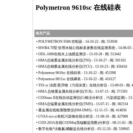
Polymetron
9610
sc 在线硅表
相关产品
•
POLYMETRON 9500 控制器
- 14-10-22 - 阅: 553938
•
MWB4-70型 饮用水核心指标多参数在线监测系统
- 14-06-03 
•
ODL-1600在线水上油膜监测仪
- 13-10-28 - 阅: 513442
•
HMA总镍重金属在线分析仪(TNI)
- 13-10-27 - 阅: 501162
•
HMA总铜重金属在线分析仪(TCU)
- 13-10-23 - 阅: 456416
•
Polymetron 9610sc 在线硅表
- 13-10-22 - 阅: 453398
•
Polymetron 9611sc 在线磷表
- 13-10-22 - 阅: 416127
•
TSS sc 浊度/悬浮物（污泥浓度）在线分析仪
- 13-09-03 - 阅: 
•
HMA 总铬重金属在线分析仪(TCR)
- 13-07-15 - 阅: 371593
•
CODmax II在线自动监测仪(Cr铬法分析仪，污染源监测)
- 13
•
HMA总锰重金属在线分析仪(TMN)
- 13-07-11 - 阅: 382534
•
重金属在线检测预警仪(HM-DMS)
- 12-11-15 - 阅: 414856
•
UVAS eco sc有机污染物在线分析仪
- 11-08-18 - 阅: 427000
•
COD-203A在线CODMn(高锰酸盐指数)分析仪
- 08-11-02 - 阅
•
数字化电
*
法氨氮/磷酸盐在线分析仪
- 05-12-20 - 阅: 539945