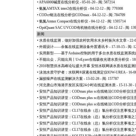
•
APA6000碱度在线分析仪
- 05-01-20 - 阅: 587214
•
氨氮AMTAX inter2在线分析仪
- 04-12-12 - 阅: 779308
•
CODcr铬法在线分析仪CODmax
- 04-12-12 - 阅: 784709
•
氨氮Amtax Compact在线分析仪
- 04-12-12 - 阅: 1595714
•
OptiQuant SAC UVCOD有机物在线分析仪
- 04-12-12 - 阅: 13
新闻
•
水质在线监测，做好加强农村饮用水水乡村振兴水文章
- 22-
•
外观设计——余氯在线监测设备外置通讯卡
- 17-10-15 - 阅: 
•
实用新型——基于Arduino控制的用于多台水质在线监测系
•
不能出众，只能出局丨UviLyzer在线吸收光谱水质分析仪
- 18
•
2016智慧供水高峰论坛盛大开幕 安恒水联网谈水质在线监测
•
泳池水质守护者：水联网®尿素在线测定仪IOW-UREA
- 16-0
•
漏损噪声在线监测解决方案
- 13-02-28 - 阅: 157787
•
河北唐山市海港开发区实现24小时在线监测水质
- 15-11-30 -
•
安恒产品知识讲堂：CODmax plus sc在线铬法COD分析仪
•
安恒产品知识讲堂：CODmax plus sc在线铬法COD分析仪
•
安恒产品知识讲堂：CODmax plus sc在线铬法COD分析仪
•
安恒产品知识讲堂：CL17在线余（总）氯分析仪注意事项之
•
安恒产品知识讲堂：CL17在线余（总）氯分析仪注意事项之
•
安恒产品知识讲堂：CL17在线余（总）氯分析仪注意事项之
•
安恒产品知识讲堂：CL17在线余（总）氯分析仪注意事项之