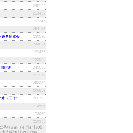
240174
224417
193245
254105
术设备博览会
230580
244621
199475
183075
传输畅通
245658
221577
252238
206613
“水下工作”
200733
214506
173026
220365
镇的公共服务部门可以随时发现
程中造成的破坏降到很低。