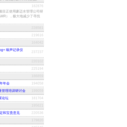
182876
个重要项目正使用豪迈水管理公司研
仪（AMR），极大地减少了寻找
228581
219616
164042
og+ 噪声记录仪
237237
220102
225194
186859
年年会
194058
量管理培训研讨会
199059
展论坛
181704
195621
肯定和宝贵意见
220536
179820