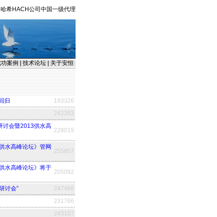
哈希HACH公司中国一级代理
成功案例
|
技术论坛
|
关于安恒
回归
193326
242353
讨会暨2013供水高
228019
3供水高峰论坛》管网
255857
3供水高峰论坛》将于
205092
研讨会”
247466
231766
243107