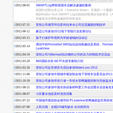
8
2012-08-01
SMARTLog帮助英国水业解决渗漏的案例
英国约克郡水务公司（Yorkshire Water）开展的一
制的Radio-Tech SMART Log无线巡回检测自动抄表
和修复供水网络渗漏的时间和成本。
8
2012-07-31
安恒公司领导拜访苏州自来水公司交流漏损控制技术
8
2012-06-12
豪迈公司参加2012地下管线行业发展论坛
8
2012-05-15
孩子们保护环境和为学校省钱的活动记
调试中的PermaNet SMS短信远传检漏信息系统，Permal
8
2012-05-14
LeakView
8
2012-04-19
安恒公司与Bermad伯尔梅特公司的压力控制技术交流会
8
2012-03-20
IWA国际水协 WLTF水损专家组介绍
8
2012-02-26
安恒公司赴菲律宾马尼拉参加WaterLoss 2012
8
2011-11-06
安恒公司参加中国城市规划协会地下管线专业委员会2011
8
2011-10-18
安恒公司参加华东六省一市供水管网漏损控制与无收益水
8
2011-08-21
安恒公司参加中国水协设备材料委工作会议暨水业设备发
8
2011-08-07
小区蓄水池应及时清洗消毒
8
2011-07-25
中国城市规划协会领导给予Leakview管网漏损监控系统
8
2011-07-09
人民日报：全国2/3城市缺水 水兴则邦兴