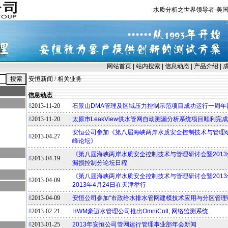
水质分析之世界领导者-美国
网站首页
|
站内搜索
|
信息动态
|
产品介绍
|
安恒新闻
/
相关业务
信息动态
8
2013-11-20
石景山DMA管理及区域压力控制示范项目成功运行一周年
8
2013-11-20
太原市LeakView供水管网自动测漏分析系统项目顺利完成
安恒公司参加《第八届海峡两岸水质安全控制技术与管理研
8
2013-04-27
峰论坛》
《第八届海峡两岸水质安全控制技术与管理研讨会暨201
8
2013-04-19
漏损控制分论坛日程
《第八届海峡两岸水质安全控制技术与管理研讨会暨201
8
2013-04-09
2013年4月24日在天津举行
8
2013-04-09
安恒公司参加“市政给水排水管网建模技术应用与分区管理
8
2013-02-21
HWM豪迈水管理公司推出OmniColl, 网络监测系统
8
2013-01-25
2013年安恒公司管网运行管理事业部年会新闻