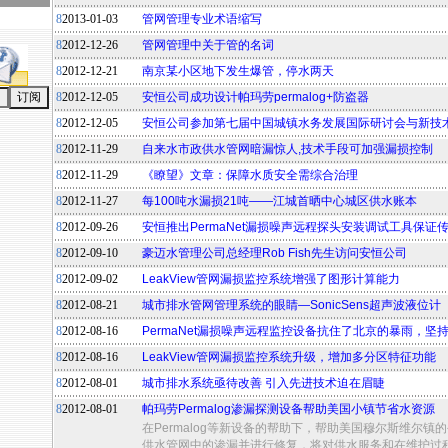
8
2013-01-03
管网管理专业术语缩写
8
2012-12-26
管网管理中关于管的名词
8
2012-12-21
南京某小区地下发生爆管，停水两天
8
2012-12-05
安恒公司成功设计帕玛劳permalog+防盗器
8
2012-12-05
安恒公司参加第七届中国城镇水务发展国际研讨会与新技
8
2012-11-29
自来水市政供水管网暗漏惊人,技术手段可加强漏损控制
8
2012-11-29
《瞭望》文章：保障水质安全需综合治理
8
2012-11-27
每100吨水漏损21吨——江城首晒中心城区供水账本
8
2012-09-26
安恒推出PermaNet漏损噪声远程探头安装调试工具保证
8
2012-09-10
豪迈水管理公司总经理Rob Fish先生访问安恒公司
8
2012-09-02
LeakView管网漏损监控系统增强了图形计算能力
8
2012-08-21
城市排水管网管理系统的眼睛—SonicSens超声波液位计
8
2012-08-16
PermaNet漏损噪声远程监控设备抗住了北京的暴雨，坚持
8
2012-08-16
LeakView管网漏损监控系统升级，增加多分区特征功能
8
2012-08-01
城市排水系统亟待改善 引入先进技术迫在眉睫
8
2012-08-01
帕玛劳Permalog渗漏探测设备帮助美国小镇节省水资源
在Permalog等新设备的帮助下，帮助美国穆尔斯维尔
供水管网中的渗漏并进行修复，将对供水服务和在维护过