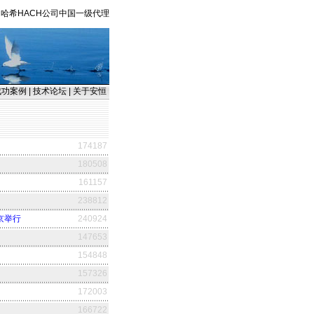
哈希HACH公司中国一级代理
成功案例
|
技术论坛
|
关于安恒
174187
180508
161157
238812
京举行
240924
147653
154848
157326
172003
166722