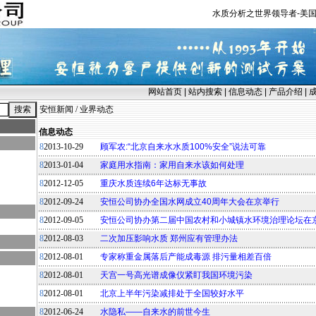
水质分析之世界领导者-美国
网站首页
|
站内搜索
|
信息动态
|
产品介绍
|
安恒新闻
/
业界动态
信息动态
8
2013-10-29
顾军农:“北京自来水水质100%安全”说法可靠
8
2013-01-04
家庭用水指南：家用自来水该如何处理
8
2012-12-05
重庆水质连续6年达标无事故
8
2012-09-24
安恒公司协办全国水网成立40周年大会在京举行
8
2012-09-05
安恒公司协办第二届中国农村和小城镇水环境治理论坛在
8
2012-08-03
二次加压影响水质 郑州应有管理办法
8
2012-08-01
专家称重金属落后产能成毒源 排污量相差百倍
8
2012-08-01
天宫一号高光谱成像仪紧盯我国环境污染
8
2012-08-01
北京上半年污染减排处于全国较好水平
8
2012-06-24
水隐私——自来水的前世今生