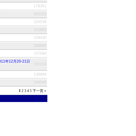
178301
161222
154539
141860
159430
168995
157084
1年12月20-21日
152213
138894
144545
1
2
3
4
5
下一页
»