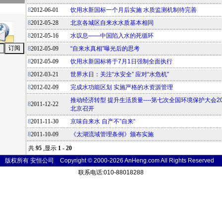
8
2012-06-01
饮用水新国标一个月后实施 水质监测机制待完善
8
2012-05-28
北京各城区自来水水质基本相同
8
2012-05-16
水叹息——中国陷入水的死循环
8
2012-05-09
“自来水真相”曝光后的思考
8
2012-05-09
饮用水新国标将于7月1日强制全面执行
8
2012-03-21
世界水日：关注“水安全” 应对“水危机”
8
2012-02-09
完成水功能区划 实施严格的水资源管理
推动经济转型 提升生活质量----第七次全国环境保护大会201
8
2011-12-22
北京召开
8
2011-11-30
京味自来水 自产不”自来“
8
2011-10-09
《太湖流域管理条例》颁布实施
共
95
,显示
1 - 20
版权所有 安恒公司 Copyright © 2000-2026 AnHeng.com All Rights
Reser
ved
联系电话:010-88018288