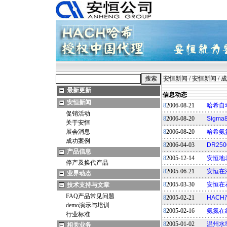
安恒新闻
/
安恒新闻
/
成
最新更新
信息动态
安恒新闻
8
2006-08-21
哈希自
促销活动
8
2006-08-20
Sig
关于安恒
展会消息
8
2006-08-20
哈希氨
成功案例
8
2006-04-03
DR2
产品信息
8
2005-12-14
安恒地
停产及换代产品
8
2005-06-21
安恒在
业界动态
8
2005-03-30
安恒在
技术支持与文章
FAQ产品常见问题
8
2005-02-21
HAC
demo演示与培训
8
2005-02-16
氨氮在
行业标准
8
2005-01-02
温州水
相关业务