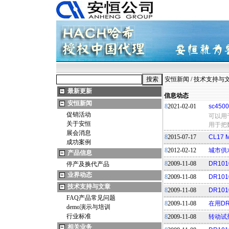
安恒新闻
/
技术支持与
最新更新
信息动态
安恒新闻
8
2021-02-01
sc45
促销活动
可以用于s
关于安恒
用于把
展会消息
8
2015-07-17
CL17
成功案例
8
2012-02-12
城市供
产品信息
8
2009-11-08
DR1
停产及换代产品
业界动态
8
2009-11-08
DR10
技术支持与文章
8
2009-11-08
DR1
FAQ产品常见问题
8
2009-11-08
在用D
demo演示与培训
行业标准
8
2009-11-08
转动试
相关业务