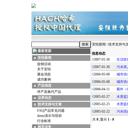
安恒新闻
/
技术支持与
最新更新
信息动态
安恒新闻
8
2007-01-30
生活饮用
促销活动
8
2007-01-30
污水排入
关于安恒
展会消息
8
2006-05-08
城市供
成功案例
8
2006-05-08
城市供
产品信息
8
2006-04-11
紫外（
停产及换代产品
8
2005-02-27
水质监
业界动态
8
2005-02-25
水质监
技术支持与文章
FAQ产品常见问题
8
2005-02-22
污水综
demo演示与培训
共
8
,显示
1 - 8
行业标准
相关业务