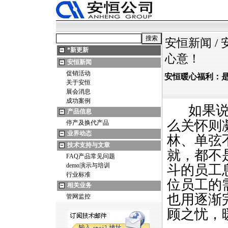
安恒新闻
/
*
新更新
心意！
安恒新闻
促销活动
安恒暖心福利：
关于安恒
展会消息
成功案例
如果
产品信息
么关怀则
停产及换代产品
业界动态
林、单弦
技术支持与文章
就，都不
FAQ产品常见问题
demo演示与培训
斗的员工
行业标准
位员工的
相关业务
也用逐渐
管网监控
顾之忧，