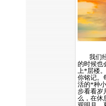
我们经历
的时候也
上
*
层楼
你铭记。
活的
*
种
步看看岁
么，在休
观明月、