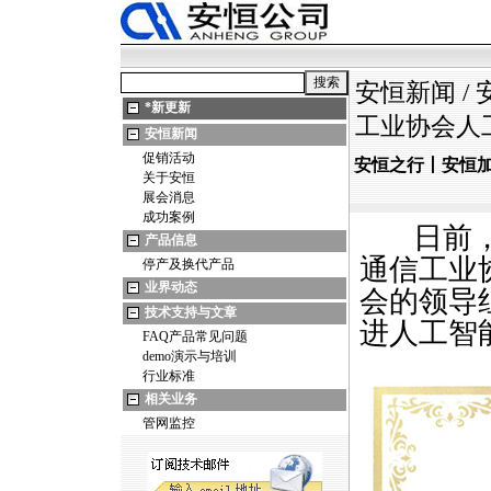
安恒新闻
/
*
新更新
工业协会人
安恒新闻
促销活动
安恒之行丨安恒
关于安恒
展会消息
成功案例
日前，经
产品信息
通信工业
停产及换代产品
业界动态
会的领导
技术支持与文章
进人工智
FAQ产品常见问题
demo演示与培训
行业标准
相关业务
管网监控